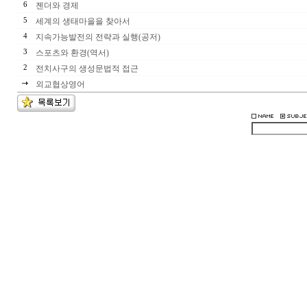
6
젠더와 경제
5
세계의 생태마을을 찾아서
4
지속가능발전의 전략과 실행(공저)
3
스포츠와 환경(역서)
2
전치사구의 생성문법적 접근
외교협상영어