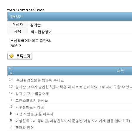
14
1/1
내용보기
작성자
김귀순
제목
외교협상영어
부산외국어대학교 출판사.
2005. 2
번
제목
호
14
부산환경신문을 방문해 주세요
13
김귀순 교수가 발간한 5권의 책은 왜 세트로 판매하였고 어디서 구할 수 있
12
김귀순 교수 활동소개
11
그린스포츠의 유산들
10
기후친화도시의 꿈
9
여성 지방분권 꽃 피우다
8
여성친화도시 생태편, 여성친화도시 문명편(여성 도시에게 말을 걸다 I, II )
7
젠더와 언어