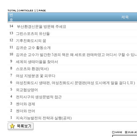
14
1/1
번
제목
호
14
부산환경신문을 방문해 주세요
13
그린스포츠의 유산들
12
기후친화도시의 꿈
11
김귀순 교수 활동소개
10
김귀순 교수가 발간한 5권의 책은 왜 세트로 판매하였고 어디서 구할 수 있
9
세계의 생태마을을 찾아서
8
스포츠와 환경(역서)
7
여성 지방분권 꽃 피우다
6
여성친화도시 생태편, 여성친화도시 문명편(여성 도시에게 말을 걸다 I, II )
5
외교협상영어
4
전치사구의 생성문법적 접근
3
젠더와 경제
2
젠더와 언어
1
지속가능발전의 전략과 실행(공저)