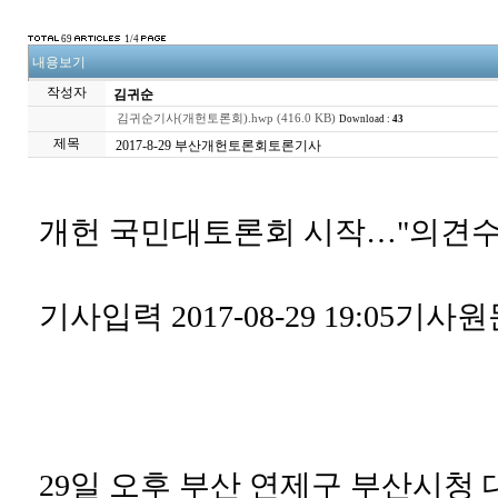
69
1/4
내용보기
작성자
김귀순
김귀순기사(개헌토론회).hwp (416.0 KB)
Download :
43
제목
2017-8-29 부산개헌토론회토론기사
개헌 국민대토론회 시작…"의견수
기사입력 2017-08-29 19:05기사
29일 오후 부산 연제구 부산시청