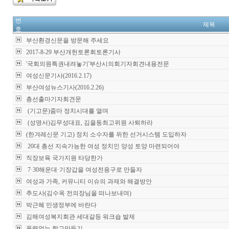
번
제목
호
부산환경신문을 방문해 주세요
2017-8-29 부산개헌토론회토론기사
'국회의원특권내려놓기'부산시의회기자회견내용전문
여성신문기사(2016.2.17)
부산여성뉴스기사(2016.2.26)
총선출마기자회견문
(기고문)줌마 정치시대를 열며
(성명서)김무성대표, 김을동최고위원 사퇴하라
(한겨레신문 기고) 정치 소수자를 위한 선거시스템 도입하자
20대 총선 지속가능한 여성 정치인 양성 토양 마련되어야
직장보육 국가지원 타당한가
7·30해운대·기장갑을 여성전용구로 만들자
여성과 가족, 커뮤니티 이슈의 과제와 해결방안
추도사(김수옥 전의장님을 떠나보내며)
박근혜 민생정부에 바란다
김해여성복지회관 세대갈등 워크숍 발제
폭력없는 학교만들기