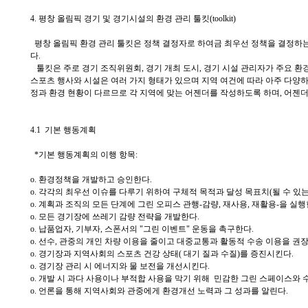
4. 평창 올림픽 경기 및 경기시설의 환경 관리 툴킷(toolkit)
평창 올림픽 환경 관리 툴킷은 정책 결정자로 하여금 최우선 정책을 결정하는 
다.
툴킷은 주로 경기 조직위원회, 경기 개최 도시, 경기 시설 관리자가 주요 환
스포츠 행사와 시설은 여러 가지 형태가 있으며 지역 여건에 따라 아주 다양
정과 환경 현황이 다르므로 각 지역에 맞는 어젠더를 작성하도록 하며, 어젠더
4.1 기본 행동계획
*기본 행동계획의 이행 항목:
o. 환경정책을 개발하고 승인한다.
o. 각각의 최우선 이슈를 다루기 위하여 구체적 목적과 달성 목표치(될 수 있
o. 계획과 조직의 모든 단계에 그린 오피스 관행-감량, 재사용, 재활용-을 실행
o. 모든 경기장에 쓰레기 감량 전략을 개발한다.
o. 납품업자, 기부자, 스폰서의 "그린 이벤트" 운동을 촉구한다.
o. 선수, 관중의 개인 차량 이용을 줄이고 대중교통과 활동적 수송 이용을 권
o. 경기장과 지역사회의 스포츠 건강 상태( 대기 질과 수질)를 증진시킨다.
o. 경기장 관리 시 에너지와 물 보전을 개선시킨다.
o. 개발 시 과다 사용이나 부적합 사용을 막기 위해 민감한 그린 스페이스와
o. 언론을 통해 지역사회와 관중에게 환경개선 노력과 그 성과를 알린다.