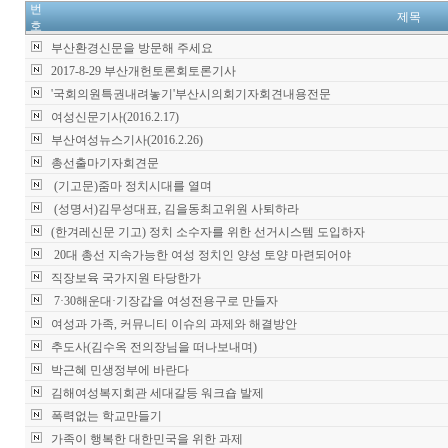
번
제목
호
부산환경신문을 방문해 주세요
2017-8-29 부산개헌토론회토론기사
'국회의원특권내려놓기'부산시의회기자회견내용전문
여성신문기사(2016.2.17)
부산여성뉴스기사(2016.2.26)
총선출마기자회견문
(기고문)줌마 정치시대를 열며
(성명서)김무성대표, 김을동최고위원 사퇴하라
(한겨레신문 기고) 정치 소수자를 위한 선거시스템 도입하자
20대 총선 지속가능한 여성 정치인 양성 토양 마련되어야
직장보육 국가지원 타당한가
7·30해운대·기장갑을 여성전용구로 만들자
여성과 가족, 커뮤니티 이슈의 과제와 해결방안
추도사(김수옥 전의장님을 떠나보내며)
박근혜 민생정부에 바란다
김해여성복지회관 세대갈등 워크숍 발제
폭력없는 학교만들기
가족이 행복한 대한민국을 위한 과제